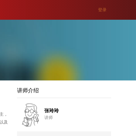
登录
讲师介绍
张玲玲
主，
讲师
以及